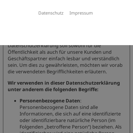
Die Datenschutzerklärung der Hubbe Haustechnik
Datenschutz
Impressum
beruht auf den Begrifflichkeiten, die durch den
Europäischen Richtlinien- und Verordnungsgeber
beim Erlass der Datenschutz-Grundverordnung
(DSGVO) verwendet wurden. Unsere
Datenschutzerklärung soll sowohl für die
Öffentlichkeit als auch für unsere Kunden und
Geschäftspartner einfach lesbar und verständlich
sein. Um dies zu gewährleisten, möchten wir vorab
die verwendeten Begrifflichkeiten erläutern.
Wir verwenden in dieser Datenschutzerklärung
unter anderem die folgenden Begriffe:
Personenbezogene Daten
:
Personenbezogene Daten sind alle
Informationen, die sich auf eine identifizierte
oder identifizierbare natürliche Person (im
Folgenden „betroffene Person“) beziehen. Als