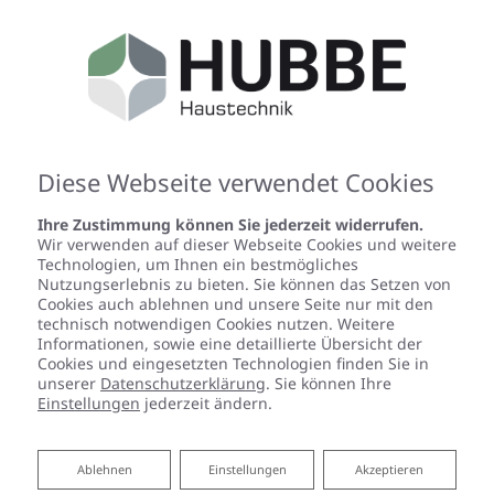
Diese Webseite verwendet Cookies
Ihre Zustimmung können Sie jederzeit widerrufen.
Wir verwenden auf dieser Webseite Cookies und weitere
Datenschutzerklärung
Technologien, um Ihnen ein bestmögliches
Nutzungserlebnis zu bieten. Sie können das Setzen von
Cookies auch ablehnen und unsere Seite nur mit den
Wir bedanken uns für Ihren Besuch bei Hubbe
technisch notwendigen Cookies nutzen. Weitere
Haustechnik. Der sichere Umgang mit Ihren Daten ist
Informationen, sowie eine detaillierte Übersicht der
uns besonders wichtig. Wir möchten Sie daher hiermit
Cookies und eingesetzten Technologien finden Sie in
unserer
Datenschutzerklärung
. Sie können Ihre
ausführlich über die Verwendung Ihrer Daten bei dem
Einstellungen
jederzeit ändern.
Besuch unseres Webauftritts informieren.
Ablehnen
Ablehnen
Einstellungen
Akzeptieren
1 Begriffsbestimmungen